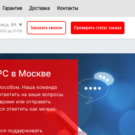
Гарантия
Доставка
Контакты
лица, 8А
▼
Проверить статус заказа
Заказать звонок
9:00 до 21:00
PC в Москве
пособом. Наша команда
ответить на ваши вопросы.
 время или отправить
ся ответить как можно
мся поддерживать