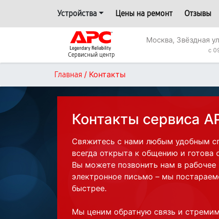
Устройства
Цены на ремонт
Отзывы
Москва, Звёздная у
c 0
Сервисный центр
/
Контакты
Главная
Контакты сервиса A
Свяжитесь с нами любым удобным с
всегда открыта к общению и готова 
Вы можете позвонить нам в рабочее
электронное письмо – мы постараем
быстрее.
Мы ценим обратную связь и стреми